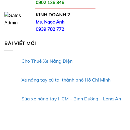
0902 126 346
KINH DOANH 2
Ms. Ngọc Ánh
0939 782 772
BÀI VIẾT MỚI
Cho Thuê Xe Nâng Điện
Không
có
bình
luận
Xe nâng tay cũ tại thành phố Hồ Chí Minh
ở
Cho
Không
Thuê
có
Xe
bình
Nâng
luận
Sửa xe nâng tay HCM – Bình Dương – Long An
Điện
ở
Xe
Không
nâng
có
tay
bình
cũ
luận
tại
ở
thành
Sửa
phố
xe