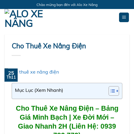
Bỏ
Chào mừng bạn đến với Alo Xe Nâng
qua
nội
dung
Cho Thuê Xe Nâng Điện
25
Th11
Mục Lục (Xem Nhanh)
Cho Thuê Xe Nâng Điện – Bảng
Giá Minh Bạch | Xe Đời Mới –
Giao Nhanh 2H (Liên Hệ: 0939