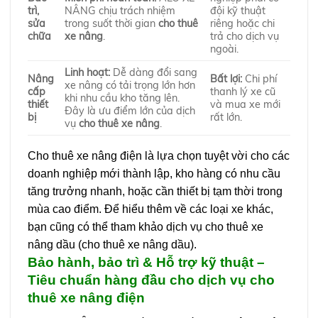
trì,
NÂNG chịu trách nhiệm
đội kỹ thuật
sửa
trong suốt thời gian
cho thuê
riêng hoặc chi
chữa
xe nâng
.
trả cho dịch vụ
ngoài.
Linh hoạt:
Dễ dàng đổi sang
Nâng
Bất lợi:
Chi phí
xe nâng có tải trọng lớn hơn
cấp
thanh lý xe cũ
khi nhu cầu kho tăng lên.
thiết
và mua xe mới
Đây là ưu điểm lớn của dịch
bị
rất lớn.
vụ
cho thuê xe nâng
.
Cho thuê xe nâng điện là lựa chọn tuyệt vời cho các
doanh nghiệp mới thành lập, kho hàng có nhu cầu
tăng trưởng nhanh, hoặc cần thiết bị tạm thời trong
mùa cao điểm. Để hiểu thêm về các loại xe khác,
bạn cũng có thể tham khảo dịch vụ cho thuê xe
nâng dầu (cho thuê xe nâng dầu).
Bảo hành, bảo trì & Hỗ trợ kỹ thuật –
Tiêu chuẩn hàng đầu cho dịch vụ cho
thuê xe nâng điện