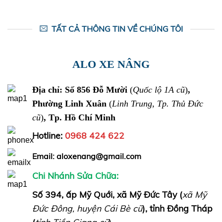
Hồ
nâng
Chí
tay
Minh
HCM
–
Bình
TẤT CẢ THÔNG TIN VỀ CHÚNG TÔI
Dương
–
Long
An
ALO XE NÂNG
Địa chỉ: Số 856 Đỗ Mười
(
Quốc lộ 1A cũ
)
,
Phường Linh Xuân
(
Linh Trung, Tp. Thủ Đức
cũ
)
, Tp. Hồ Chí Minh
Hotline:
0968 424 622
Email: aloxenang@gmail.com
Chi Nhánh Sửa Chữa:
Số 394, ấp Mỹ Quới, xã Mỹ Đức Tây (
xã Mỹ
Đức Đông, huyện Cái Bè cũ
), tỉnh Đồng Tháp
(
tỉnh Tiền Giang cũ
)