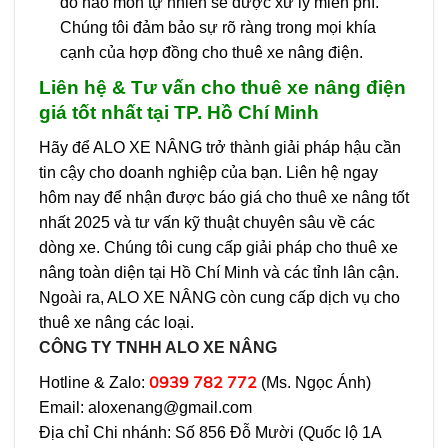
do hao mòn tự nhiên sẽ được xử lý miễn phí.
Chúng tôi đảm bảo sự rõ ràng trong mọi khía
cạnh của hợp đồng cho thuê xe nâng điện.
Liên hệ & Tư vấn cho thuê xe nâng điện
giá tốt nhất tại TP. Hồ Chí Minh
Hãy để ALO XE NÂNG trở thành giải pháp hậu cần
tin cậy cho doanh nghiệp của bạn. Liên hệ ngay
hôm nay để nhận được báo giá cho thuê xe nâng tốt
nhất 2025 và tư vấn kỹ thuật chuyên sâu về các
dòng xe. Chúng tôi cung cấp giải pháp cho thuê xe
nâng toàn diện tại Hồ Chí Minh và các tỉnh lân cận.
Ngoài ra, ALO XE NÂNG còn cung cấp dịch vụ cho
thuê xe nâng các loại.
CÔNG TY TNHH ALO XE NÂNG
0939 782 772
Hotline & Zalo:
(Ms. Ngọc Ánh)
Email: aloxenang@gmail.com
Địa chỉ Chi nhánh: Số 856 Đỗ Mười (Quốc lộ 1A