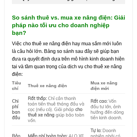
So sánh thuê vs. mua xe nâng điện: Giải
pháp nào tối ưu cho doanh nghiệp
bạn?
Việc cho thuê xe nâng điện hay mua sắm mới luôn
là câu hỏi lớn. Bảng so sánh sau đây sẽ giúp bạn
đưa ra quyết định dựa trên mô hình kinh doanh hiện
tại và tầm quan trọng của dịch vụ cho thuê xe nâng
điện:
Tiêu
Mua xe nâng
Thuê xe nâng điện
chí
điện mới
Rất thấp:
Chỉ cần thanh
Chi
Rất cao:
Vốn
toán tiền thuê tháng đầu và
phí
đầu tư lớn, ảnh
cọc (nếu có). Giải pháp
cho
ban
hưởng đến dòng
thuê xe nâng
giúp bảo toàn
đầu
tiền kinh doanh.
vốn.
Tự lo:
Doanh
Bảo
Miễn phí hoàn toàn:
ALO XE
nghiệp phải có